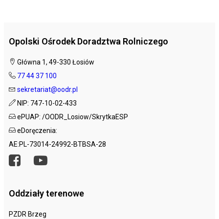
Opolski Ośrodek Doradztwa Rolniczego
Główna 1, 49-330 Łosiów
77 44 37 100
sekretariat@oodr.pl
NIP: 747-10-02-433
ePUAP: /OODR_Losiow/SkrytkaESP
eDoręczenia:
AE:PL-73014-24992-BTBSA-28
Oddziały terenowe
PZDR Brzeg