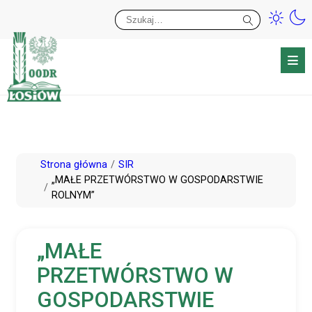
Przy
Wy
Przejdź
Strona główna
SIR
do
„MAŁE PRZETWÓRSTWO W GOSPODARSTWIE
ROLNYM”
treści
„MAŁE
PRZETWÓRSTWO W
GOSPODARSTWIE