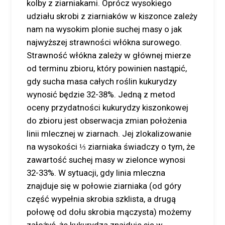
kolby z ziarniakami. Oprócz wysokiego
udziału skrobi z ziarniaków w kiszonce zależy
nam na wysokim plonie suchej masy o jak
najwyższej strawności włókna surowego.
Strawność włókna zależy w głównej mierze
od terminu zbioru, który powinien nastąpić,
gdy sucha masa całych roślin kukurydzy
wynosić będzie 32-38%. Jedną z metod
oceny przydatności kukurydzy kiszonkowej
do zbioru jest obserwacja zmian położenia
linii mlecznej w ziarnach. Jej zlokalizowanie
na wysokości ⅓ ziarniaka świadczy o tym, że
zawartość suchej masy w zielonce wynosi
32-33%. W sytuacji, gdy linia mleczna
znajduje się w połowie ziarniaka (od góry
część wypełnia skrobia szklista, a drugą
połowę od dołu skrobia mączysta) możemy