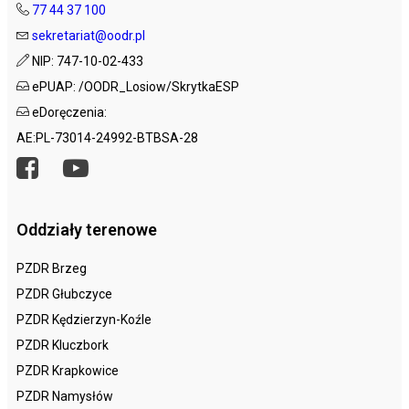
77 44 37 100
sekretariat@oodr.pl
NIP: 747-10-02-433
ePUAP: /OODR_Losiow/SkrytkaESP
eDoręczenia:
AE:PL-73014-24992-BTBSA-28
Oddziały terenowe
PZDR Brzeg
PZDR Głubczyce
PZDR Kędzierzyn-Koźle
PZDR Kluczbork
PZDR Krapkowice
PZDR Namysłów