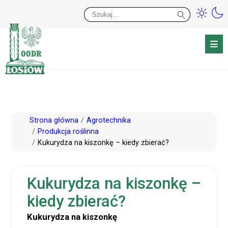
Przy
Wy
Przejdź
Strona główna
Agrotechnika
do
Produkcja roślinna
Kukurydza na kiszonkę – kiedy zbierać?
treści
Kukurydza na kiszonkę –
kiedy zbierać?
Kukurydza na kiszonkę