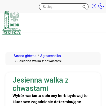
Przy
Wy
Przejdź
Strona główna
Agrotechnika
do
Jesienna walka z chwastami
treści
Jesienna walka z
chwastami
Wybór wariantu ochrony herbicydowej to
kluczowe zagadnienie determinujące