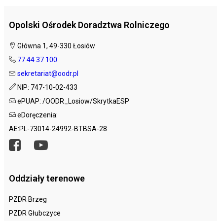
Opolski Ośrodek Doradztwa Rolniczego
Główna 1, 49-330 Łosiów
77 44 37 100
sekretariat@oodr.pl
NIP: 747-10-02-433
ePUAP: /OODR_Losiow/SkrytkaESP
eDoręczenia:
AE:PL-73014-24992-BTBSA-28
Oddziały terenowe
PZDR Brzeg
PZDR Głubczyce