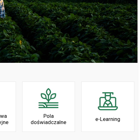
twa
Pola
e-Learning
yjne
doświadczalne