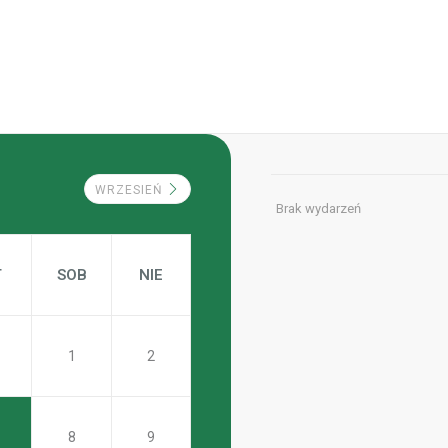
WRZESIEŃ
Brak wydarzeń
T
SOB
NIE
1
2
8
9