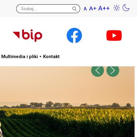
A++
A+
A
Przywr
Wys
Multimedia i pliki
Kontakt