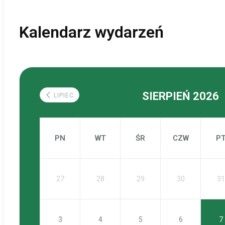
Kalendarz wydarzeń
SIERPIEŃ 2026
LIPIEC
PN
WT
ŚR
CZW
P
27
28
29
30
31
3
4
5
6
7