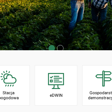
Stacja
Gospodars
eDWIN
pogodowa
demonstrac