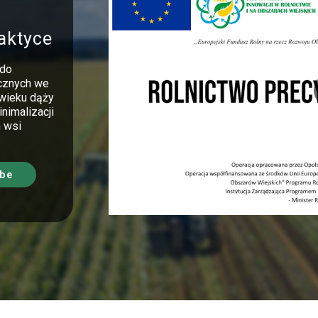
aktyce
 do
icznych we
 wieku dąży
nimalizacji
 wsi
ube