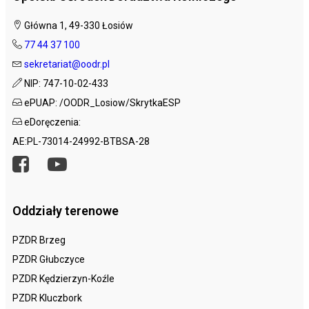
Główna 1, 49-330 Łosiów
77 44 37 100
sekretariat@oodr.pl
NIP: 747-10-02-433
ePUAP: /OODR_Losiow/SkrytkaESP
eDoręczenia:
AE:PL-73014-24992-BTBSA-28
Oddziały terenowe
PZDR Brzeg
PZDR Głubczyce
PZDR Kędzierzyn-Koźle
PZDR Kluczbork