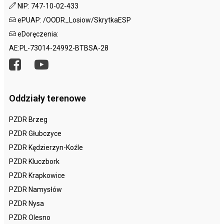
NIP: 747-10-02-433
ePUAP: /OODR_Losiow/SkrytkaESP
eDoręczenia:
AE:PL-73014-24992-BTBSA-28
Oddziały terenowe
PZDR Brzeg
PZDR Głubczyce
PZDR Kędzierzyn-Koźle
PZDR Kluczbork
PZDR Krapkowice
PZDR Namysłów
PZDR Nysa
PZDR Olesno