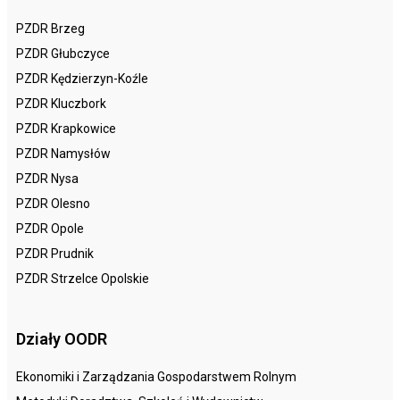
PZDR Brzeg
PZDR Głubczyce
PZDR Kędzierzyn-Koźle
PZDR Kluczbork
PZDR Krapkowice
PZDR Namysłów
PZDR Nysa
PZDR Olesno
PZDR Opole
PZDR Prudnik
PZDR Strzelce Opolskie
Działy OODR
Ekonomiki i Zarządzania Gospodarstwem Rolnym