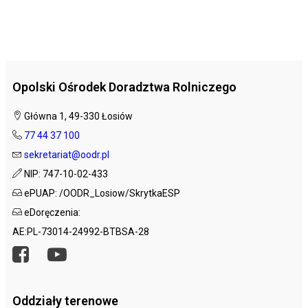
Opolski Ośrodek Doradztwa Rolniczego
Główna 1, 49-330 Łosiów
77 44 37 100
sekretariat@oodr.pl
NIP: 747-10-02-433
ePUAP: /OODR_Losiow/SkrytkaESP
eDoręczenia:
AE:PL-73014-24992-BTBSA-28
Oddziały terenowe