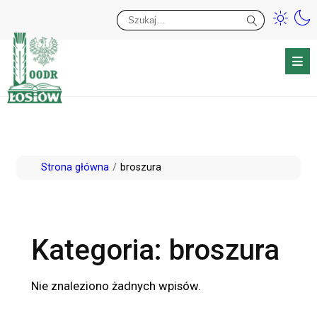
Przy
Wy
Przejdź
Strona główna
broszura
do
treści
Kategoria:
broszura
Nie znaleziono żadnych wpisów.