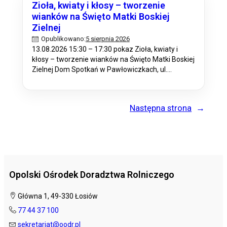
Zioła, kwiaty i kłosy – tworzenie
wianków na Święto Matki Boskiej
Zielnej
5 sierpnia 2026
Opublikowano:
13.08.2026 15:30 – 17:30 pokaz Zioła, kwiaty i
kłosy – tworzenie wianków na Święto Matki Boskiej
Zielnej Dom Spotkań w Pawłowiczkach, ul.
Wyzwolenia 67, 47-280 Pawłowiczki Patrycja
Cebula, PZDR Kędzierzyn – Koźle, tel. 77 483 50 49
Następna strona
→
Opolski Ośrodek Doradztwa Rolniczego
Główna 1, 49-330 Łosiów
77 44 37 100
sekretariat@oodr.pl