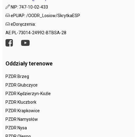
NIP: 747-10-02-433
ePUAP: /OODR_Losiow/SkrytkaESP
eDoręczenia:
AE:PL-73014-24992-BTBSA-28
Oddziały terenowe
PZDR Brzeg
PZDR Głubczyce
PZDR Kędzierzyn-Koźle
PZDR Kluczbork
PZDR Krapkowice
PZDR Namysłów
PZDR Nysa
PZDR Olesno