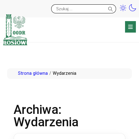
Przy
Wy
Przejdź
Strona główna
Wydarzenia
do
treści
Archiwa:
Wydarzenia