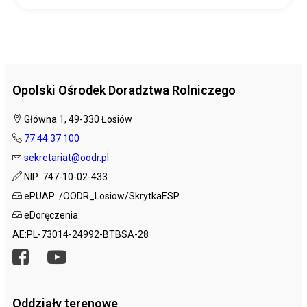
Opolski Ośrodek Doradztwa Rolniczego
Główna 1, 49-330 Łosiów
77 44 37 100
sekretariat@oodr.pl
NIP: 747-10-02-433
ePUAP: /OODR_Losiow/SkrytkaESP
eDoręczenia:
AE:PL-73014-24992-BTBSA-28
Oddziały terenowe