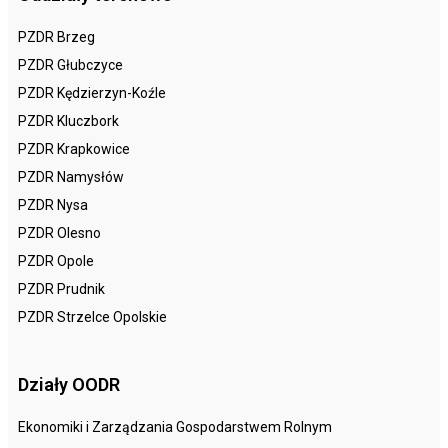
PZDR Brzeg
PZDR Głubczyce
PZDR Kędzierzyn-Koźle
PZDR Kluczbork
PZDR Krapkowice
PZDR Namysłów
PZDR Nysa
PZDR Olesno
PZDR Opole
PZDR Prudnik
PZDR Strzelce Opolskie
Działy OODR
Ekonomiki i Zarządzania Gospodarstwem Rolnym