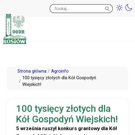
Przy
Wy
Przejdź
Strona główna
Agroinfo
do
100 tysięcy złotych dla Kół Gospodyń
Wiejskich!
treści
100 tysięcy złotych dla
Kół Gospodyń Wiejskich!
5 września ruszył konkurs grantowy dla Kół