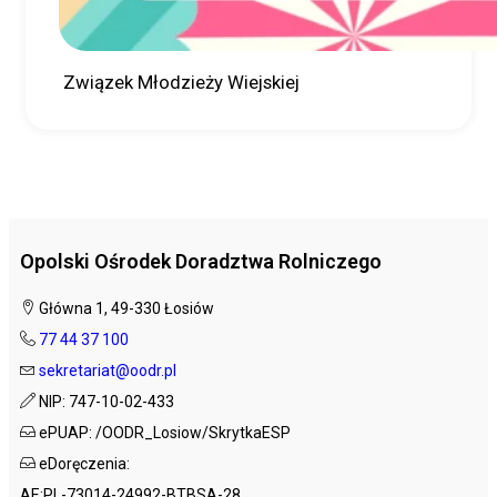
Związek Młodzieży Wiejskiej
Opolski Ośrodek Doradztwa Rolniczego
Główna 1, 49-330 Łosiów
77 44 37 100
sekretariat@oodr.pl
NIP: 747-10-02-433
ePUAP: /OODR_Losiow/SkrytkaESP
eDoręczenia:
AE:PL-73014-24992-BTBSA-28