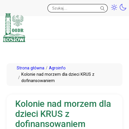
Przy
Wy
Przejdź
Strona główna
Agroinfo
do
Kolonie nad morzem dla dzieci KRUS z
dofinansowaniem
treści
Kolonie nad morzem dla
dzieci KRUS z
dofinansowaniem