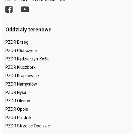
Oddziały terenowe
PZDR Brzeg
PZDR Głubczyce
PZDR Kędzierzyn-Koźle
PZDR Kluczbork
PZDR Krapkowice
PZDR Namysłów
PZDR Nysa
PZDR Olesno
PZDR Opole
PZDR Prudnik
PZDR Strzelce Opolskie