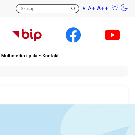
A++
A+
A
Przywr
Wys
Multimedia i pliki
Kontakt