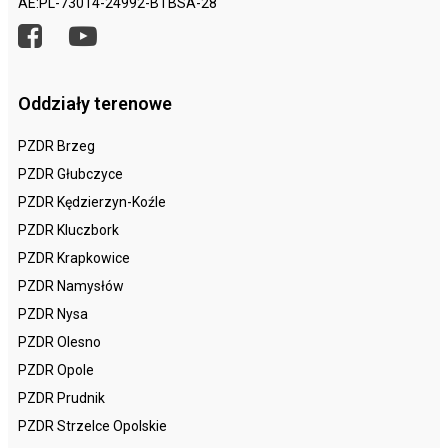
AE:PL-73014-24992-BTBSA-28
Oddziały terenowe
PZDR Brzeg
PZDR Głubczyce
PZDR Kędzierzyn-Koźle
PZDR Kluczbork
PZDR Krapkowice
PZDR Namysłów
PZDR Nysa
PZDR Olesno
PZDR Opole
PZDR Prudnik
PZDR Strzelce Opolskie