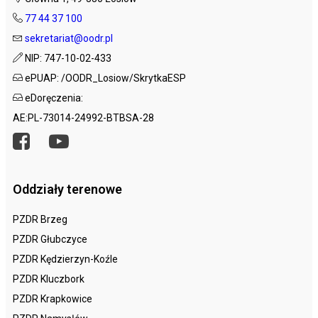
77 44 37 100
sekretariat@oodr.pl
NIP: 747-10-02-433
ePUAP: /OODR_Losiow/SkrytkaESP
eDoręczenia:
AE:PL-73014-24992-BTBSA-28
Oddziały terenowe
PZDR Brzeg
PZDR Głubczyce
PZDR Kędzierzyn-Koźle
PZDR Kluczbork
PZDR Krapkowice