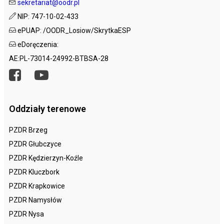
sekretariat@oodr.pl
NIP: 747-10-02-433
ePUAP: /OODR_Losiow/SkrytkaESP
eDoręczenia:
AE:PL-73014-24992-BTBSA-28
Oddziały terenowe
PZDR Brzeg
PZDR Głubczyce
PZDR Kędzierzyn-Koźle
PZDR Kluczbork
PZDR Krapkowice
PZDR Namysłów
PZDR Nysa