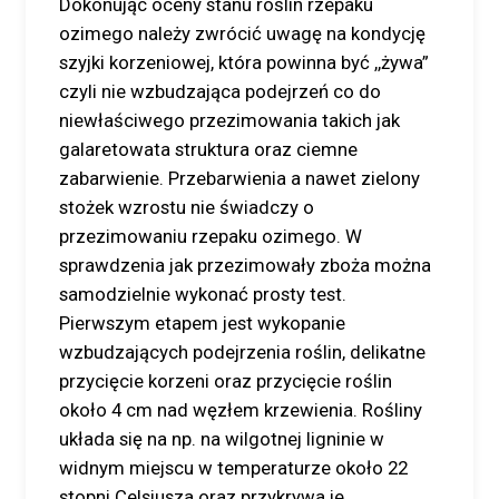
Dokonując oceny stanu roślin rzepaku
ozimego należy zwrócić uwagę na kondycję
szyjki korzeniowej, która powinna być ,,żywa”
czyli nie wzbudzająca podejrzeń co do
niewłaściwego przezimowania takich jak
galaretowata struktura oraz ciemne
zabarwienie. Przebarwienia a nawet zielony
stożek wzrostu nie świadczy o
przezimowaniu rzepaku ozimego. W
sprawdzenia jak przezimowały zboża można
samodzielnie wykonać prosty test.
Pierwszym etapem jest wykopanie
wzbudzających podejrzenia roślin, delikatne
przycięcie korzeni oraz przycięcie roślin
około 4 cm nad węzłem krzewienia. Rośliny
układa się na np. na wilgotnej ligninie w
widnym miejscu w temperaturze około 22
stopni Celsjusza oraz przykrywa je