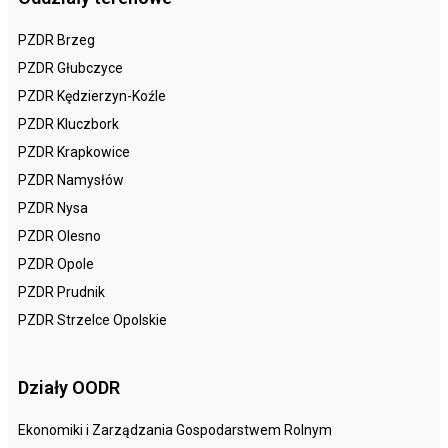
PZDR Brzeg
PZDR Głubczyce
PZDR Kędzierzyn-Koźle
PZDR Kluczbork
PZDR Krapkowice
PZDR Namysłów
PZDR Nysa
PZDR Olesno
PZDR Opole
PZDR Prudnik
PZDR Strzelce Opolskie
Działy OODR
Ekonomiki i Zarządzania Gospodarstwem Rolnym