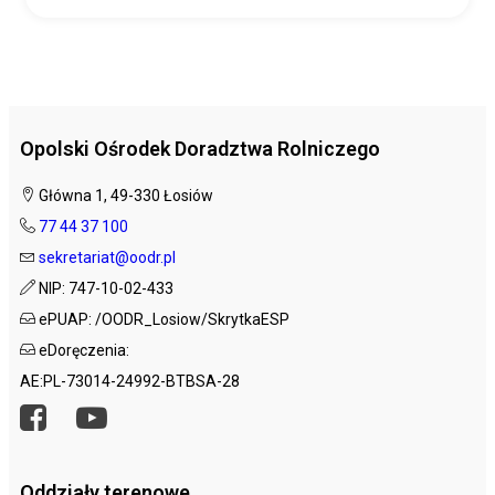
Opolski Ośrodek Doradztwa Rolniczego
Główna 1, 49-330 Łosiów
77 44 37 100
sekretariat@oodr.pl
NIP: 747-10-02-433
ePUAP: /OODR_Losiow/SkrytkaESP
eDoręczenia:
AE:PL-73014-24992-BTBSA-28
Oddziały terenowe