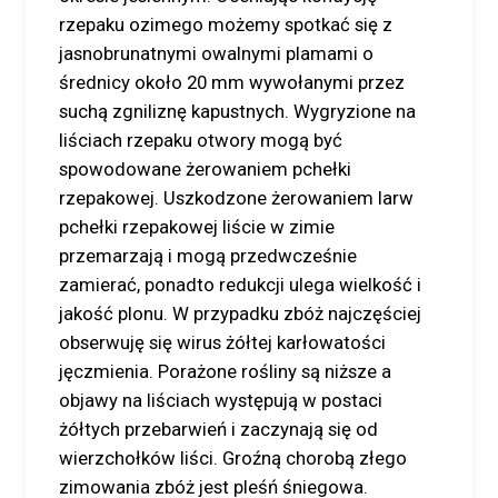
rzepaku ozimego możemy spotkać się z
jasnobrunatnymi owalnymi plamami o
średnicy około 20 mm wywołanymi przez
suchą zgniliznę kapustnych. Wygryzione na
liściach rzepaku otwory mogą być
spowodowane żerowaniem pchełki
rzepakowej. Uszkodzone żerowaniem larw
pchełki rzepakowej liście w zimie
przemarzają i mogą przedwcześnie
zamierać, ponadto redukcji ulega wielkość i
jakość plonu. W przypadku zbóż najczęściej
obserwuję się wirus żółtej karłowatości
jęczmienia. Porażone rośliny są niższe a
objawy na liściach występują w postaci
żółtych przebarwień i zaczynają się od
wierzchołków liści. Groźną chorobą złego
zimowania zbóż jest pleśń śniegowa.