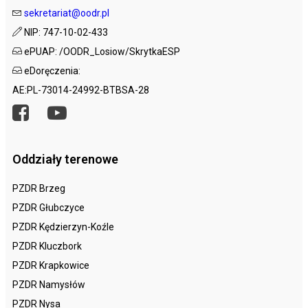
sekretariat@oodr.pl
NIP: 747-10-02-433
ePUAP: /OODR_Losiow/SkrytkaESP
eDoręczenia:
AE:PL-73014-24992-BTBSA-28
Oddziały terenowe
PZDR Brzeg
PZDR Głubczyce
PZDR Kędzierzyn-Koźle
PZDR Kluczbork
PZDR Krapkowice
PZDR Namysłów
PZDR Nysa