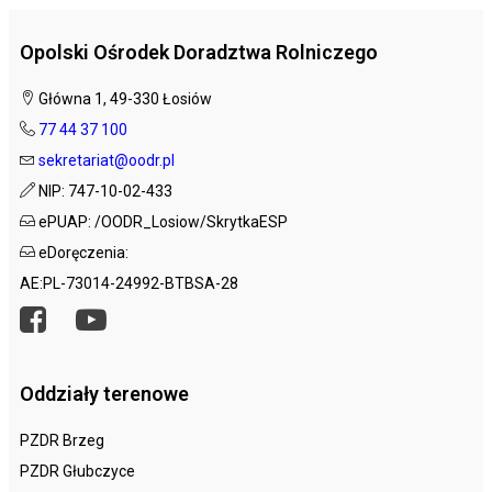
Opolski Ośrodek Doradztwa Rolniczego
Główna 1, 49-330 Łosiów
77 44 37 100
sekretariat@oodr.pl
NIP: 747-10-02-433
ePUAP: /OODR_Losiow/SkrytkaESP
eDoręczenia:
AE:PL-73014-24992-BTBSA-28
Oddziały terenowe
PZDR Brzeg
PZDR Głubczyce