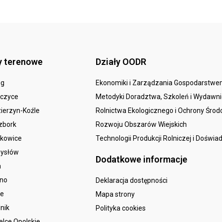
y terenowe
Działy OODR
eg
Ekonomiki i Zarządzania Gospodarstw
czyce
Metodyki Doradztwa, Szkoleń i Wydawn
ierzyn-Koźle
Rolnictwa Ekologicznego i Ochrony Śro
zbork
Rozwoju Obszarów Wiejskich
kowice
Technologii Produkcji Rolniczej i Doświa
ysłów
Dodatkowe informacje
a
sno
Deklaracja dostępności
le
Mapa strony
nik
Polityka cookies
elce Opolskie