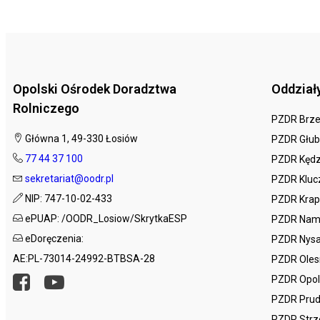
Opolski Ośrodek Doradztwa
Oddział
Rolniczego
PZDR Brz
Główna 1, 49-330 Łosiów
PZDR Głub
77 44 37 100
PZDR Kędz
sekretariat@oodr.pl
PZDR Kluc
NIP: 747-10-02-433
PZDR Krap
ePUAP: /OODR_Losiow/SkrytkaESP
PZDR Nam
eDoręczenia:
PZDR Nys
AE:PL-73014-24992-BTBSA-28
PZDR Ole
PZDR Opo
PZDR Prud
PZDR Strz