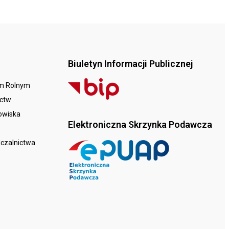
Biuletyn Informacji Publicznej
em Rolnym
ictw
dowiska
Elektroniczna Skrzynka Podawcza
dczalnictwa