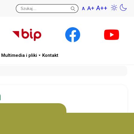
A++
A+
A
Przywr
Wys
Multimedia i pliki
Kontakt
n