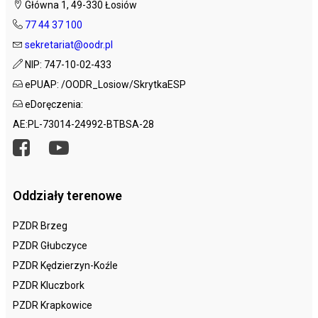
Główna 1, 49-330 Łosiów
77 44 37 100
sekretariat@oodr.pl
NIP: 747-10-02-433
ePUAP: /OODR_Losiow/SkrytkaESP
eDoręczenia:
AE:PL-73014-24992-BTBSA-28
Oddziały terenowe
PZDR Brzeg
PZDR Głubczyce
PZDR Kędzierzyn-Koźle
PZDR Kluczbork
PZDR Krapkowice