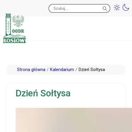
Przy
Wy
Przejdź
Strona główna
Kalendarium
Dzień Sołtysa
do
treści
Dzień Sołtysa