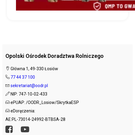
Opolski Ośrodek Doradztwa Rolniczego
Główna 1, 49-330 Łosiów
77 44 37 100
sekretariat@oodr.pl
NIP: 747-10-02-433
ePUAP: /OODR_Losiow/SkrytkaESP
eDoręczenia:
AE:PL-73014-24992-BTBSA-28