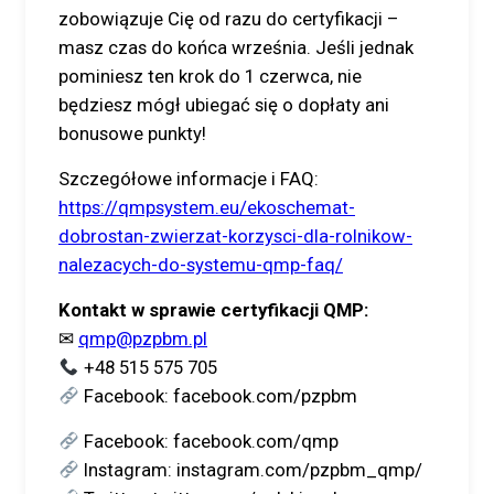
zobowiązuje Cię od razu do certyfikacji –
masz czas do końca września. Jeśli jednak
pominiesz ten krok do 1 czerwca, nie
będziesz mógł ubiegać się o dopłaty ani
bonusowe punkty!
Szczegółowe informacje i FAQ:
https://qmpsystem.eu/ekoschemat-
dobrostan-zwierzat-korzysci-dla-rolnikow-
nalezacych-do-systemu-qmp-faq/
Kontakt w sprawie certyfikacji QMP:
✉
qmp@pzpbm.pl
+48 515 575 705
Facebook: facebook.com/pzpbm
Facebook: facebook.com/qmp
Instagram: instagram.com/pzpbm_qmp/