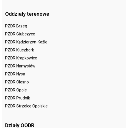
Oddziały terenowe
PZDR Brzeg
PZDR Głubczyce
PZDR Kędzierzyn-Koźle
PZDR Kluczbork
PZDR Krapkowice
PZDR Namysłów
PZDR Nysa
PZDR Olesno
PZDR Opole
PZDR Prudnik
PZDR Strzelce Opolskie
Działy OODR