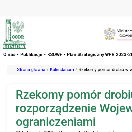
O nas
Publikacje
KSOW+
Plan Strategiczny WPR 2023-2
Przejdź
Strona główna
Kalendarium
Rzekomy pomór drobiu w wo
do
treści
Rzekomy pomór drobi
rozporządzenie Wojewo
ograniczeniami