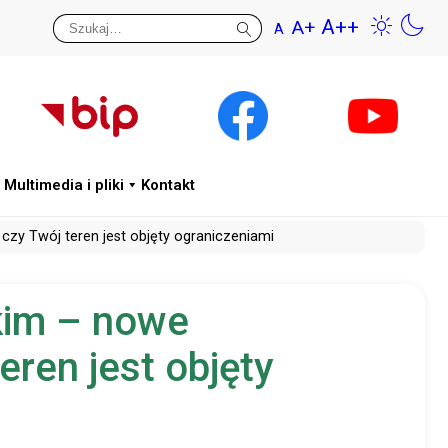
A++
A+
A
Przywr
Wys
Multimedia i pliki
Kontakt
y Twój teren jest objęty ograniczeniami
kim – nowe
ren jest objęty