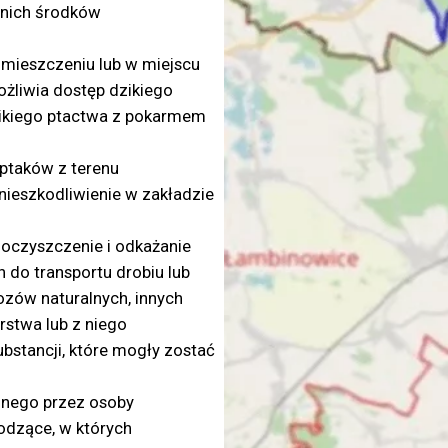
dnich środków
omieszczeniu lub w miejscu
żliwia dostęp dzikiego
ikiego ptactwa z pokarmem
 ptaków z terenu
nieszkodliwienie w zakładzie
oczyszczenie i odkażanie
 do transportu drobiu lub
wozów naturalnych, innych
stwa lub z niego
bstancji, które mogły zostać
znego przez osoby
dzące, w których