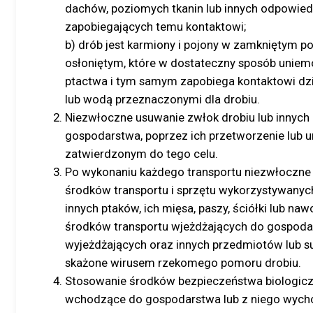
dachów, poziomych tkanin lub innych odpowie
zapobiegających temu kontaktowi;
b) drób jest karmiony i pojony w zamkniętym p
osłoniętym, które w dostateczny sposób uniemo
ptactwa i tym samym zapobiega kontaktowi dz
lub wodą przeznaczonymi dla drobiu.
Niezwłoczne usuwanie zwłok drobiu lub innych
gospodarstwa, poprzez ich przetworzenie lub u
zatwierdzonym do tego celu.
Po wykonaniu każdego transportu niezwłoczne 
środków transportu i sprzętu wykorzystywanych
innych ptaków, ich mięsa, paszy, ściółki lub na
środków transportu wjeżdżających do gospodar
wyjeżdżających oraz innych przedmiotów lub su
skażone wirusem rzekomego pomoru drobiu.
Stosowanie środków bezpieczeństwa biologic
wchodzące do gospodarstwa lub z niego wycho