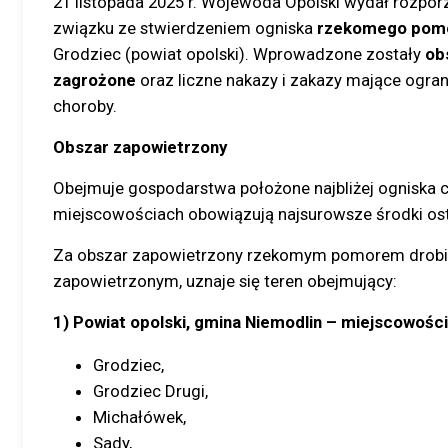
21 listopada 2025 r. Wojewoda Opolski wydał rozpo
związku ze stwierdzeniem ogniska
rzekomego pomo
Grodziec (powiat opolski). Wprowadzone zostały
ob
zagrożone
oraz liczne nakazy i zakazy mające ogran
choroby.
Obszar zapowietrzony
Obejmuje gospodarstwa położone najbliżej ogniska 
miejscowościach obowiązują najsurowsze środki ost
Za obszar zapowietrzony rzekomym pomorem drobiu
zapowietrzonym, uznaje się teren obejmujący:
1) Powiat opolski, gmina Niemodlin – miejscowości
Grodziec,
Grodziec Drugi,
Michałówek,
Sady,