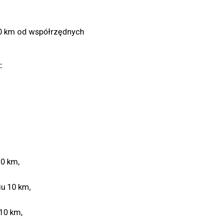
0 km od współrzędnych
:
0 km,
u 10 km,
10 km,