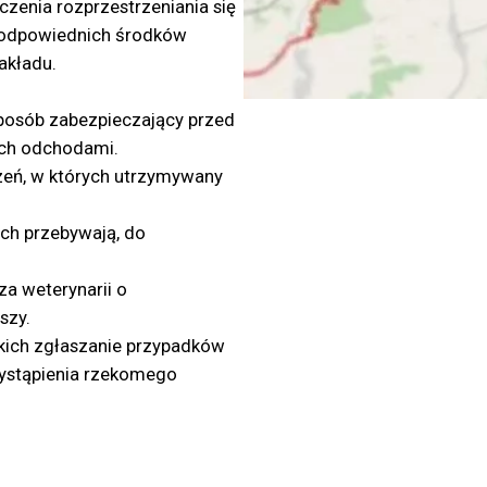
uczenia rozprzestrzeniania się
 odpowiednich środków
akładu.
sposób zabezpieczający przed
ich odchodami.
zeń, w których utrzymywany
ch przebywają, do
a weterynarii o
szy.
ich zgłaszanie przypadków
wystąpienia rzekomego