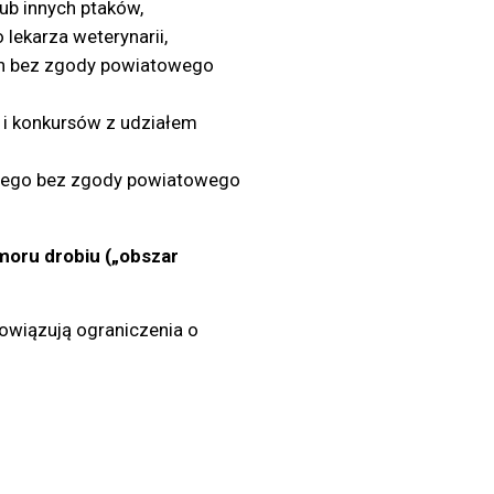
ub innych ptaków,
ekarza weterynarii,
ch bez zgody powiatowego
 i konkursów z udziałem
iowego bez zgody powiatowego
oru drobiu („obszar
bowiązują ograniczenia o