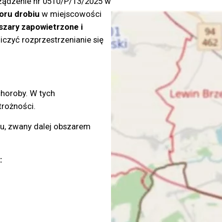
rządzenie nr 0510/P/13/2025 w
ru drobiu
w miejscowości
szary zapowietrzone i
iczyć rozprzestrzenianie się
choroby. W tych
rożności.
, zwany dalej obszarem
: