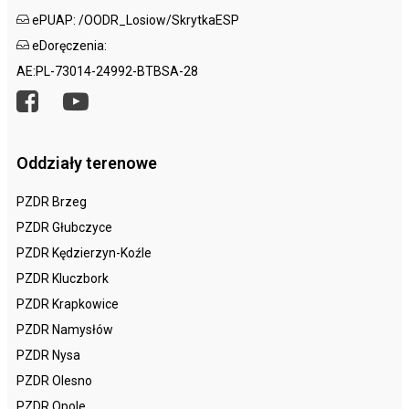
ePUAP: /OODR_Losiow/SkrytkaESP
eDoręczenia:
AE:PL-73014-24992-BTBSA-28
Oddziały terenowe
PZDR Brzeg
PZDR Głubczyce
PZDR Kędzierzyn-Koźle
PZDR Kluczbork
PZDR Krapkowice
PZDR Namysłów
PZDR Nysa
PZDR Olesno
PZDR Opole