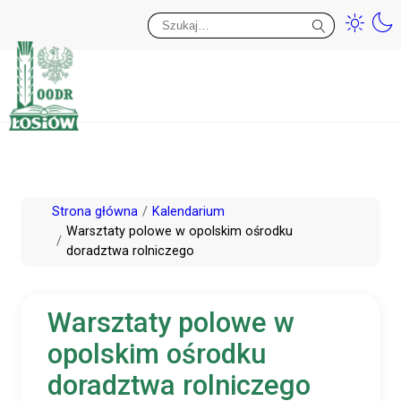
Przy
Wy
Przejdź
Strona główna
Kalendarium
do
Warsztaty polowe w opolskim ośrodku
doradztwa rolniczego
treści
Warsztaty polowe w
opolskim ośrodku
doradztwa rolniczego