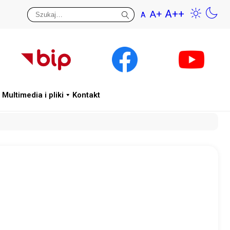
A++
A+
A
Przywr
Wys
Multimedia i pliki
Kontakt