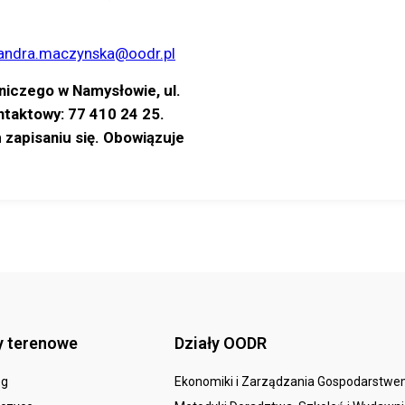
andra.maczynska@oodr.pl
niczego w Namysłowie, ul.
ontaktowy: 77 410 24 25.
zapisaniu się. Obowiązuje
y terenowe
Działy OODR
eg
Ekonomiki i Zarządzania Gospodarstw