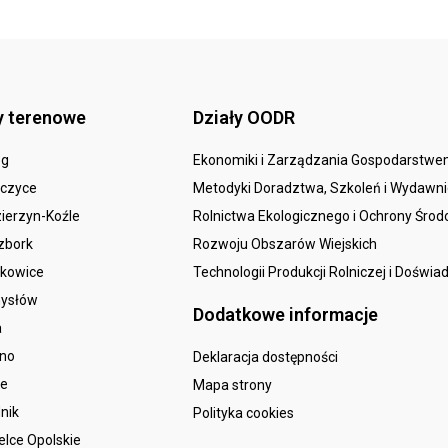
y terenowe
Działy OODR
eg
Ekonomiki i Zarządzania Gospodarstw
czyce
Metodyki Doradztwa, Szkoleń i Wydawn
ierzyn-Koźle
Rolnictwa Ekologicznego i Ochrony Śro
zbork
Rozwoju Obszarów Wiejskich
kowice
Technologii Produkcji Rolniczej i Doświa
ysłów
Dodatkowe informacje
a
sno
Deklaracja dostępności
le
Mapa strony
nik
Polityka cookies
elce Opolskie