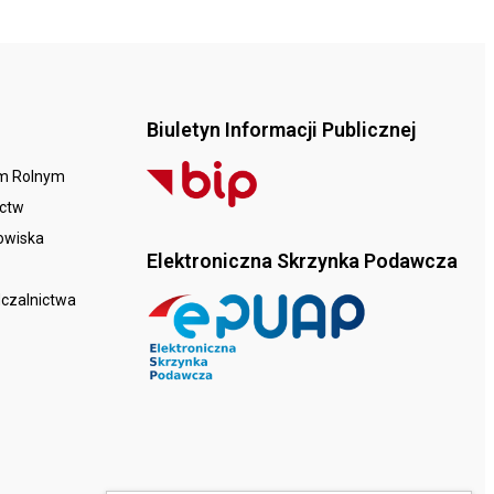
Biuletyn Informacji Publicznej
em Rolnym
ictw
dowiska
Elektroniczna Skrzynka Podawcza
dczalnictwa