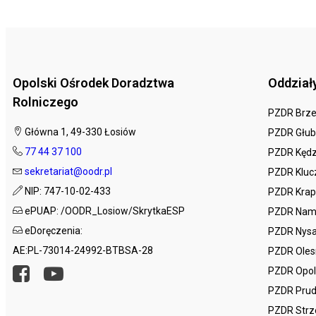
Opolski Ośrodek Doradztwa
Oddział
Rolniczego
PZDR Brz
Główna 1, 49-330 Łosiów
PZDR Głub
77 44 37 100
PZDR Kędz
sekretariat@oodr.pl
PZDR Kluc
NIP: 747-10-02-433
PZDR Krap
ePUAP: /OODR_Losiow/SkrytkaESP
PZDR Nam
eDoręczenia:
PZDR Nys
AE:PL-73014-24992-BTBSA-28
PZDR Ole
PZDR Opo
PZDR Prud
PZDR Strz