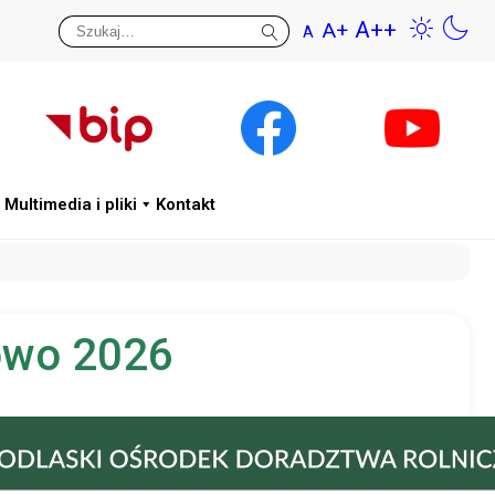
A++
A+
A
Przywr
Wys
Multimedia i pliki
Kontakt
towo 2026