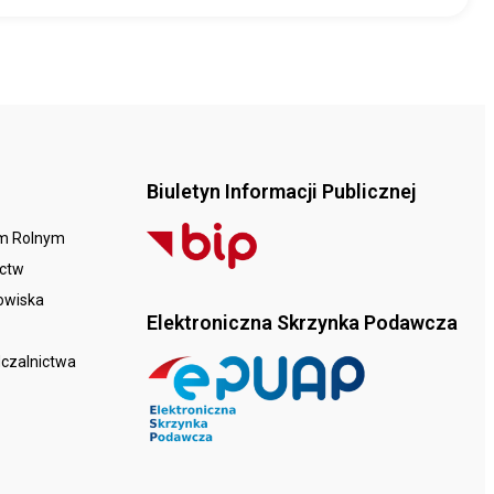
Biuletyn Informacji Publicznej
em Rolnym
ictw
dowiska
Elektroniczna Skrzynka Podawcza
dczalnictwa