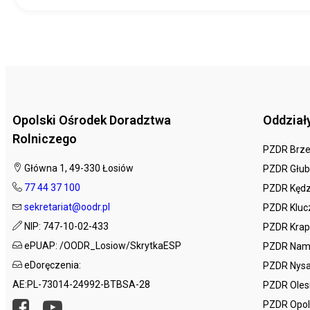
Opolski Ośrodek Doradztwa
Oddział
Rolniczego
PZDR Brz
Główna 1, 49-330 Łosiów
PZDR Głub
77 44 37 100
PZDR Kędz
sekretariat@oodr.pl
PZDR Kluc
NIP: 747-10-02-433
PZDR Krap
ePUAP: /OODR_Losiow/SkrytkaESP
PZDR Nam
eDoręczenia:
PZDR Nys
AE:PL-73014-24992-BTBSA-28
PZDR Ole
PZDR Opo