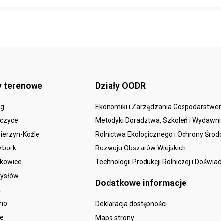
y terenowe
Działy OODR
eg
Ekonomiki i Zarządzania Gospodarstw
czyce
Metodyki Doradztwa, Szkoleń i Wydawn
ierzyn-Koźle
Rolnictwa Ekologicznego i Ochrony Śro
zbork
Rozwoju Obszarów Wiejskich
kowice
Technologii Produkcji Rolniczej i Doświa
ysłów
Dodatkowe informacje
a
sno
Deklaracja dostępności
le
Mapa strony