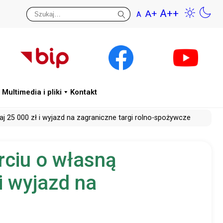
A++
A+
A
Przywr
Wys
Multimedia i pliki
Kontakt
j 25 000 zł i wyjazd na zagraniczne targi rolno-spożywcze
rciu o własną
 i wyjazd na