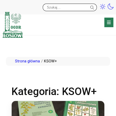
Przy
Wy
Przejdź
Strona główna
KSOW+
do
treści
Kategoria:
KSOW+