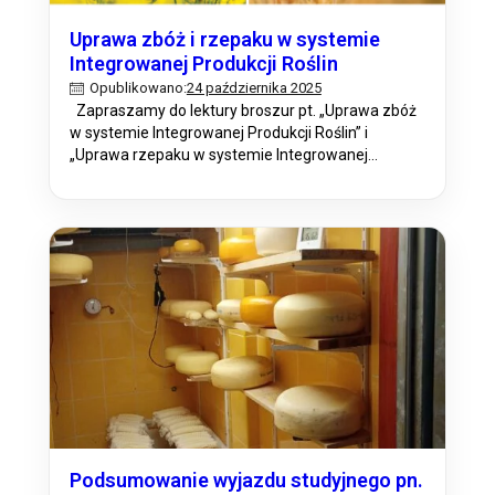
Uprawa zbóż i rzepaku w systemie
Integrowanej Produkcji Roślin
24 października 2025
Opublikowano:
Zapraszamy do lektury broszur pt. „Uprawa zbóż
w systemie Integrowanej Produkcji Roślin” i
„Uprawa rzepaku w systemie Integrowanej
Produkcji Roślin” w ramach realizacji operacji pn.
„Uprawa zbóż i rzepaku w systemie Integrowanej
Produkcji Roślin” w ramach planu operacyjnego na
rok 2025 w ramach Planu Działania Krajowej Sieci
Obszarów Wiejskich KSOW+. Broszury zawierają
kompleksowe i praktyczne informacje…
Podsumowanie wyjazdu studyjnego pn.