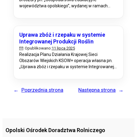
województwa opolskiego”, wydanej w ramach
realizacji operacji w ramach planu operacyjnego na
rok 2025 w ramach Planu Działania Krajowej Sieci
Obszarów Wiejskich KSOW+, która przenosi
czytelnika w fascynujący świat zagród
Uprawa zbóż i rzepaku w systemie
edukacyjnych. Publikacja to kompendium wiedzy
Integrowanej Produkcji Roślin
na temat, czym w ogóle są zagrody edukacyjne i
11 lipca 2025
Opublikowano:
dlaczego ważne…
Realizacja Planu Działania Krajowej Sieci
Obszarów Wiejskich KSOW+ operacja własna pn.
„Uprawa zbóż i rzepaku w systemie Integrowanej
Produkcji Roślin” Opolski Ośrodek Doradztwa
Rolniczego w ramach Krajowej Sieci Obszarów
Wiejskich KSOW+ planuje wydanie broszur i e-
←
Poprzednia strona
Następna strona
→
broszur pt. „Uprawa zbóż w systemie Integrowanej
Produkcji Roślin” i „Uprawa rzepaku w systemie
Integrowanej Produkcji Roślin” w ramach realizacji
operacji pn. „Uprawa zbóż i rzepaku…
Opolski Ośrodek Doradztwa Rolniczego