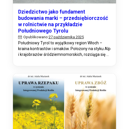
Dziedzictwo jako fundament
budowania marki – przedsiębiorczość
w rolnictwie na przykładzie
Południowego Tyrolu
27 października 2025
Opublikowano:
Południowy Tyrol to wyjątkowy region Włoch –
kraina kontrastów i smaków. Położony na styku Alp
i krajobrazów śródziemnomorskich, rozciąga się od
dolin na wysokości ok. 500 metrów n.p.m. po
górskie szczyty sięgające 3000 metrów. To właśnie
ta rozpiętość wysokości, mikroklimatów i gleb
sprawia, że rolnictwo Południowego Tyrolu jest
niezwykle zróżnicowane. W dolinach dominują
winnice i…