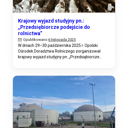
Krajowy wyjazd studyjny pn.:
,,Przedsiębiorcze podejście do
rolnictwa’’
6 listopada 2025
Opublikowano:
W dniach 29–30 października 2025 r. Opolski
Ośrodek Doradztwa Rolniczego zorganizował
krajowy wyjazd studyjny pn. „Przedsiębiorcze
podejście do rolnictwa”, w ramach planu
operacyjnego na rok 2025 w ramach Planu
Działania Krajowej Sieci Obszarów Wiejskich
KSOW+, w którym udział wzięli uczniowie klasy V
Zespołu Szkół Centrum Kształcenia Rolniczego im.
ks. dr. Jana Dzierżona w Bogdańczowicach.
Pierwszego…