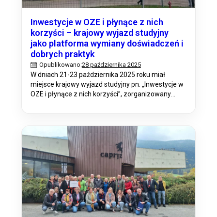
Inwestycje w OZE i płynące z nich
korzyści – krajowy wyjazd studyjny
jako platforma wymiany doświadczeń i
dobrych praktyk
28 października 2025
Opublikowano:
W dniach 21-23 października 2025 roku miał
miejsce krajowy wyjazd studyjny pn. „Inwestycje w
OZE i płynące z nich korzyści”, zorganizowany
przez Opolski Ośrodek Doradztwa Rolniczego.
Wydarzenie zgromadziło przedstawicieli różnych
sektorów zainteresowanych tematyką
odnawialnych źródeł energii – rolników,
mieszkańców obszarów wiejskich, doradców
rolniczych oraz brokerów innowacji. Celem
wyjazdu było nie tylko pogłębienie wiedzy na
temat…