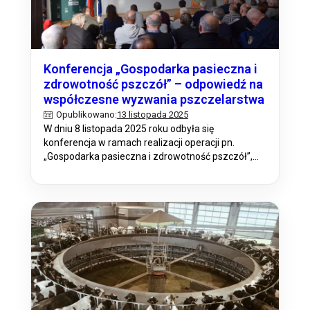
Konferencja „Gospodarka pasieczna i
zdrowotność pszczół” – odpowiedź na
współczesne wyzwania pszczelarstwa
13 listopada 2025
Opublikowano:
W dniu 8 listopada 2025 roku odbyła się
konferencja w ramach realizacji operacji pn.
„Gospodarka pasieczna i zdrowotność pszczół”,
zorganizowana przez Opolski Ośrodek Doradztwa
Rolniczego w ramach planu operacyjnego na rok
2025 w ramach Planu Działania Krajowej Sieci
Obszarów Wiejskich KSOW+. Wydarzenie
skierowane było do pszczelarzy, doradców
rolniczych, rolników. Jego głównym celem było
podniesienie poziomu…