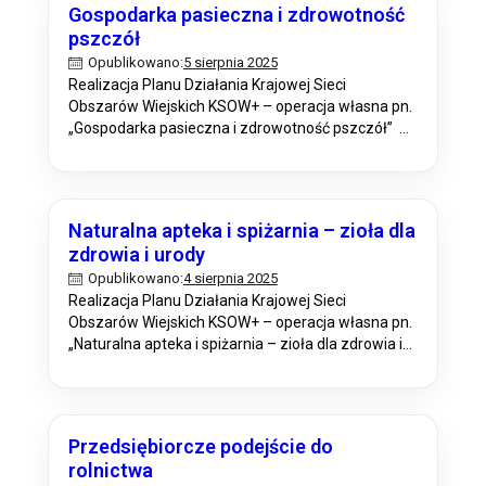
Gospodarka pasieczna i zdrowotność
Rolniczego. W ramach realizacji operacji pn.
pszczół
„Strefa wiedzy, informacji i promocji PS WPR 2023-
5 sierpnia 2025
Opublikowano:
2027” przygotowano…
Realizacja Planu Działania Krajowej Sieci
Obszarów Wiejskich KSOW+ – operacja własna pn.
„Gospodarka pasieczna i zdrowotność pszczół”
Opolski Ośrodek Doradztwa Rolniczego w ramach
Krajowej Sieci Obszarów Wiejskich KSOW+ planuje
konferencje w ramach realizacji operacji pn.
„Gospodarka pasieczna i zdrowotność pszczół” w
Naturalna apteka i spiżarnia – zioła dla
ramach planu operacyjnego na rok 2025 w ramach
zdrowia i urody
Planu Działania Krajowej Sieci Obszarów…
4 sierpnia 2025
Opublikowano:
Realizacja Planu Działania Krajowej Sieci
Obszarów Wiejskich KSOW+ – operacja własna pn.
„Naturalna apteka i spiżarnia – zioła dla zdrowia i
urody” Opolski Ośrodek Doradztwa Rolniczego w
ramach Krajowej Sieci Obszarów Wiejskich KSOW+
planuje dwu dniową konferencje w ramach
realizacji operacji pn. „Naturalna apteka i spiżarnia
Przedsiębiorcze podejście do
– zioła dla zdrowia i urody” w ramach planu…
rolnictwa