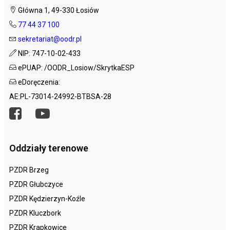
Główna 1, 49-330 Łosiów
77 44 37 100
sekretariat@oodr.pl
NIP: 747-10-02-433
ePUAP: /OODR_Losiow/SkrytkaESP
eDoręczenia:
AE:PL-73014-24992-BTBSA-28
Oddziały terenowe
PZDR Brzeg
PZDR Głubczyce
PZDR Kędzierzyn-Koźle
PZDR Kluczbork
PZDR Krapkowice