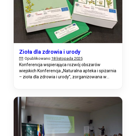
Zioła dla zdrowia i urody
18 listopada 2025
Opublikowano:
Konferencja wspierająca rozwój obszarów
wiejskich Konferencja „Naturalna apteka i spiżarnia
– zioła dla zdrowia i urody”, zorganizowana w
dniach 13-14 listopada 2025 r. w Hotelu Szara Willa
w Opolu, zgromadziła sześćdziesięcioosobową
grupę uczestników. Wzięli w niej udział
przedstawiciele gospodarstw edukacyjnych,
rolnicy, przetwórcy żywności, mieszkańcy
obszarów wiejskich oraz osoby związane z
agroturystyką i turystyką wiejską. Wydarzenie…