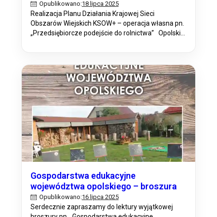
18 lipca 2025
Opublikowano:
Realizacja Planu Działania Krajowej Sieci
Obszarów Wiejskich KSOW+ – operacja własna pn.
„Przedsiębiorcze podejście do rolnictwa” Opolski
Ośrodek Doradztwa Rolniczego w ramach Krajowej
Sieci Obszarów Wiejskich KSOW+ planuje krajowy
wyjazd studyjny w ramach realizacji operacji pn.
„Przedsiębiorcze podejście do rolnictwa” w ramach
planu operacyjnego na rok 2025 w ramach Planu
Działania Krajowej Sieci Obszarów…
Gospodarstwa edukacyjne
województwa opolskiego – broszura
16 lipca 2025
Opublikowano:
Serdecznie zapraszamy do lektury wyjątkowej
broszury pn. „Gospodarstwa edukacyjne