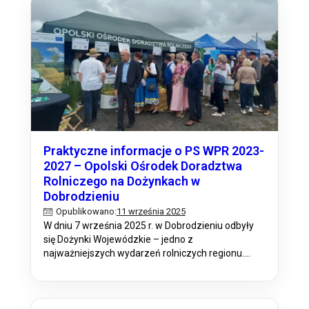
omówione następujące tematy: Konferencja
będzie okazją do wymiany doświadczeń,
poszerzenia wiedzy oraz dyskusjina temat
aktualnych wyzwań i możliwości…
Praktyczne informacje o PS WPR 2023-
2027 – Opolski Ośrodek Doradztwa
Rolniczego na Dożynkach w
Dobrodzieniu
11 września 2025
Opublikowano:
W dniu 7 września 2025 r. w Dobrodzieniu odbyły
się Dożynki Wojewódzkie – jedno z
najważniejszych wydarzeń rolniczych regionu.
Uczestniczyli w nim lokalni producenci żywności
oraz instytucje wspierające rolnictwo. Swoje
stoisko informacyjno-promocyjne przygotował na
ten dzień także Opolski Ośrodek Doradztwa