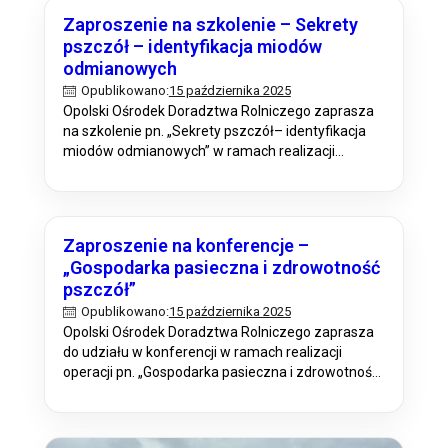
KSOW+: Warsztat I Temat: „Izolacja matek
Zaproszenie na szkolenie – Sekrety
pszczelich i zimowla pszczół w praktyce”, podczas
pszczół – identyfikacja miodów
których zostaną omówione następujące
odmianowych
zagadnienia: Termin realizacji: 30.10.2025 r.,…
15 października 2025
Opublikowano:
Opolski Ośrodek Doradztwa Rolniczego zaprasza
na szkolenie pn. „Sekrety pszczół– identyfikacja
miodów odmianowych” w ramach realizacji
operacji „Od tradycyjnych praktyk pszczelarskich
do nowoczesnej pasieki” w ramach planu
operacyjnego na rok 2025 w ramach Planu
działania Krajowej Sieci Obszarów Wiejskich
Zaproszenie na konferencje –
KSOW+: Podczas szkolenia zostaną omówione
„Gospodarka pasieczna i zdrowotność
następujące tematy: Termin realizacji: 21.11.2025
pszczół”
r., godz. 8:30 Liczba uczestników: 20.…
15 października 2025
Opublikowano:
Opolski Ośrodek Doradztwa Rolniczego zaprasza
do udziału w konferencji w ramach realizacji
operacji pn. „Gospodarka pasieczna i zdrowotność
pszczół” w ramach planu operacyjnegona rok 2025
w ramach Planu działania Krajowej Sieci Obszarów
Wiejskich KSOW+. Podczas konferencji zostaną