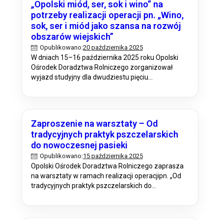
„Opolski miód, ser, sok i wino” na
potrzeby realizacji operacji pn. „Wino,
sok, ser i miód jako szansa na rozwój
obszarów wiejskich”
20 października 2025
Opublikowano:
W dniach 15–16 października 2025 roku Opolski
Ośrodek Doradztwa Rolniczego zorganizował
wyjazd studyjny dla dwudziestu pięciu
uczestników, w tym producentów żywności,
pszczelarzy, rolników, doradców rolniczych,
członków Kół Gospodyń Wiejskich oraz osób
zajmujących się agroturystyką i turystyką wiejską.
Zaproszenie na warsztaty – Od
Wyjazd odbył się na terenie województwa
tradycyjnych praktyk pszczelarskich
opolskiego i został przeprowadzony w ramach
do nowoczesnej pasieki
Planu Operacyjnego na 2025 rok w…
15 października 2025
Opublikowano:
Opolski Ośrodek Doradztwa Rolniczego zaprasza
na warsztaty w ramach realizacji operacjipn. „Od
tradycyjnych praktyk pszczelarskich do
nowoczesnej pasieki” w ramach planu
operacyjnego na rok 2025 w ramach Planu
działania Krajowej Sieci Obszarów Wiejskich