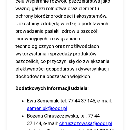
celu wspieranie rozwoju pszczelarstwa jako
ważnej gałęzi rolnictwa oraz elementu
ochrony bioróżnorodności i ekosystemów.
Uczestnicy zdobędą wiedzę o podstawach
prowadzenia pasieki, zdrowiu pszczół,
innowacyjnych rozwiązaniach
technologicznych oraz możliwościach
wykorzystania i sprzedaży produktów
pszczelich, co przyczyni się do zwiększenia
efektywności gospodarstw i dywersyfikacji
dochodów na obszarach wiejskich.
Dodatkowych informacji udziela:
Ewa Semeniuk, tel. 77 44 37 145, e-mail:
semeniuk@oodr.pl
Bożena Chruszczewska, tel. 77 44
37 144, e-mail:
chruszczewska@oodr.pl