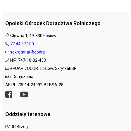
Opolski Ośrodek Doradztwa Rolniczego
Główna 1, 49-330 Łosiów
77 44 37 100
sekretariat@oodr.pl
NIP: 747-10-02-433
ePUAP: /OODR_Losiow/SkrytkaESP
eDoręczenia:
AE:PL-73014-24992-BTBSA-28
Oddziały terenowe
PZDR Brzeg