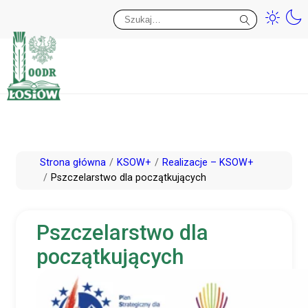
Przy
Wy
Przejdź
Strona główna
KSOW+
Realizacje – KSOW+
do
Pszczelarstwo dla początkujących
treści
Pszczelarstwo dla
początkujących