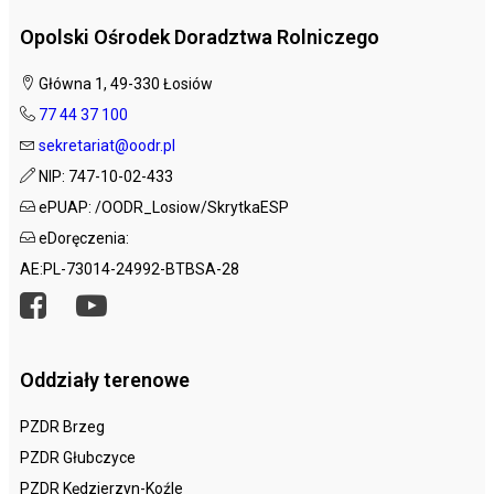
Opolski Ośrodek Doradztwa Rolniczego
Główna 1, 49-330 Łosiów
77 44 37 100
sekretariat@oodr.pl
NIP: 747-10-02-433
ePUAP: /OODR_Losiow/SkrytkaESP
eDoręczenia:
AE:PL-73014-24992-BTBSA-28
Oddziały terenowe
PZDR Brzeg
PZDR Głubczyce
PZDR Kędzierzyn-Koźle