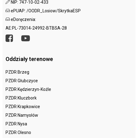
NIP: 747-10-02-433
ePUAP: /OODR_Losiow/SkrytkaESP
eDoręczenia:
AE:PL-73014-24992-BTBSA-28
Oddziały terenowe
PZDR Brzeg
PZDR Głubczyce
PZDR Kędzierzyn-Koźle
PZDR Kluczbork
PZDR Krapkowice
PZDR Namysłów
PZDR Nysa
PZDR Olesno