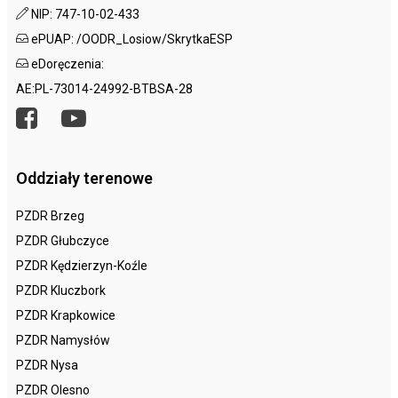
NIP: 747-10-02-433
ePUAP: /OODR_Losiow/SkrytkaESP
eDoręczenia:
AE:PL-73014-24992-BTBSA-28
Oddziały terenowe
PZDR Brzeg
PZDR Głubczyce
PZDR Kędzierzyn-Koźle
PZDR Kluczbork
PZDR Krapkowice
PZDR Namysłów
PZDR Nysa
PZDR Olesno