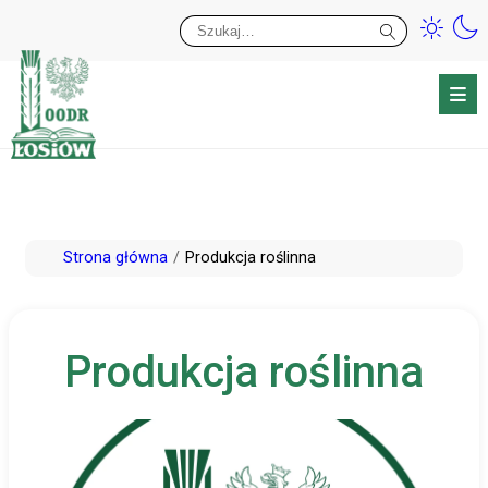
Przy
Wy
Przejdź
Strona główna
Produkcja roślinna
do
treści
Produkcja roślinna