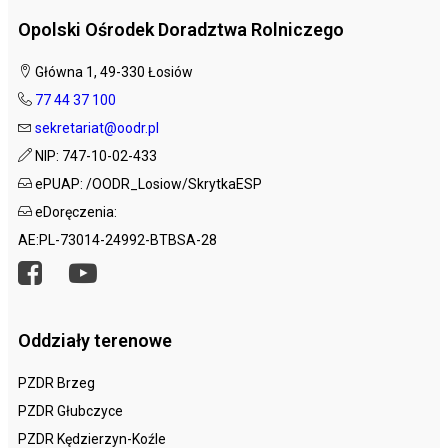
Opolski Ośrodek Doradztwa Rolniczego
Główna 1, 49-330 Łosiów
77 44 37 100
sekretariat@oodr.pl
NIP: 747-10-02-433
ePUAP: /OODR_Losiow/SkrytkaESP
eDoręczenia:
AE:PL-73014-24992-BTBSA-28
Oddziały terenowe
PZDR Brzeg
PZDR Głubczyce
PZDR Kędzierzyn-Koźle