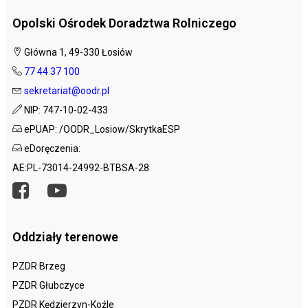
Opolski Ośrodek Doradztwa Rolniczego
Główna 1, 49-330 Łosiów
77 44 37 100
sekretariat@oodr.pl
NIP: 747-10-02-433
ePUAP: /OODR_Losiow/SkrytkaESP
eDoręczenia:
AE:PL-73014-24992-BTBSA-28
Oddziały terenowe
PZDR Brzeg
PZDR Głubczyce
PZDR Kędzierzyn-Koźle