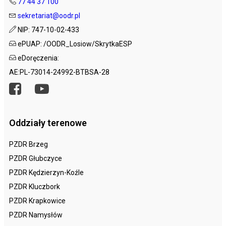
77 44 37 100
sekretariat@oodr.pl
NIP: 747-10-02-433
ePUAP: /OODR_Losiow/SkrytkaESP
eDoręczenia:
AE:PL-73014-24992-BTBSA-28
Oddziały terenowe
PZDR Brzeg
PZDR Głubczyce
PZDR Kędzierzyn-Koźle
PZDR Kluczbork
PZDR Krapkowice
PZDR Namysłów