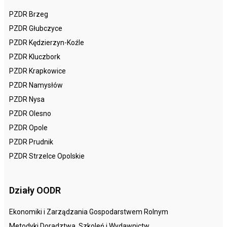
PZDR Brzeg
PZDR Głubczyce
PZDR Kędzierzyn-Koźle
PZDR Kluczbork
PZDR Krapkowice
PZDR Namysłów
PZDR Nysa
PZDR Olesno
PZDR Opole
PZDR Prudnik
PZDR Strzelce Opolskie
Działy OODR
Ekonomiki i Zarządzania Gospodarstwem Rolnym
Metodyki Doradztwa, Szkoleń i Wydawnictw