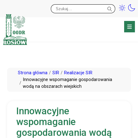
Przy
Wy
Przejdź
Strona główna
SIR
Realizacje SIR
do
Innowacyjne wspomaganie gospodarowania
wodą na obszarach wiejskich
treści
Innowacyjne
wspomaganie
gospodarowania wodą