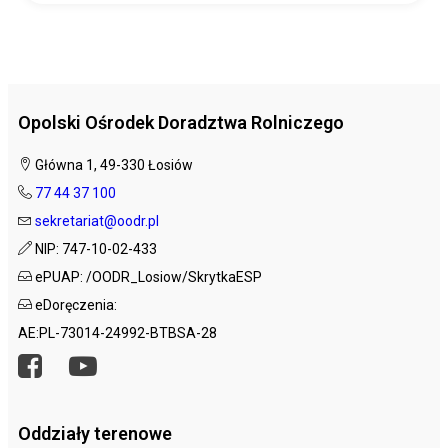
Opolski Ośrodek Doradztwa Rolniczego
Główna 1, 49-330 Łosiów
77 44 37 100
sekretariat@oodr.pl
NIP: 747-10-02-433
ePUAP: /OODR_Losiow/SkrytkaESP
eDoręczenia:
AE:PL-73014-24992-BTBSA-28
Oddziały terenowe