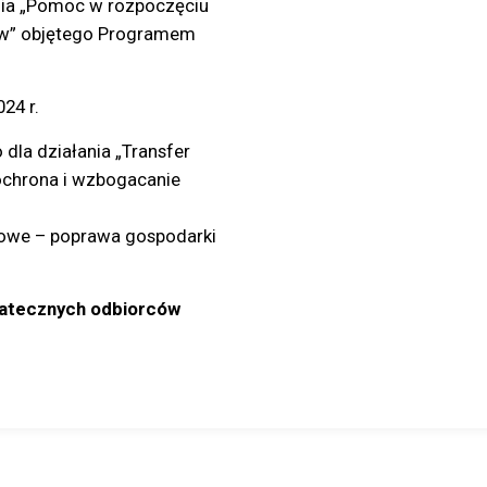
nia „Pomoc w rozpoczęciu
ków” objętego Programem
24 r.
dla działania „Transfer
 ochrona i wzbogacanie
łowe – poprawa gospodarki
statecznych odbiorców