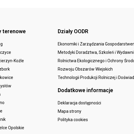
y terenowe
Działy OODR
eg
Ekonomiki i Zarządzania Gospodarstw
czyce
Metodyki Doradztwa, Szkoleń i Wydawn
ierzyn-Koźle
Rolnictwa Ekologicznego i Ochrony Śro
zbork
Rozwoju Obszarów Wiejskich
kowice
Technologii Produkcji Rolniczej i Doświa
ysłów
Dodatkowe informacje
a
sno
Deklaracja dostępności
le
Mapa strony
nik
Polityka cookies
elce Opolskie