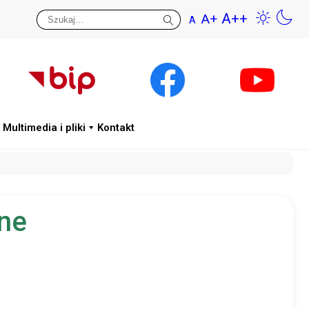
A++
A+
A
Przywr
Wys
Multimedia i pliki
Kontakt
dne