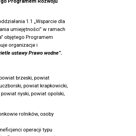
jętego Programem Rozwoju
działania 1.1 „Wsparcie dla
ania umiejętności” w ramach
jna” objętego Programem
uje organizacje i
wietle ustawy Prawo wodne”.
owiat brzeski, powiat
uczborski, powiat krapkowicki,
 powiat nyski, powiat opolski,
onkowie rolników, osoby
neficjenci operacji typu