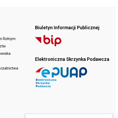
Biuletyn Informacji Publicznej
em Rolnym
ictw
dowiska
Elektroniczna Skrzynka Podawcza
dczalnictwa