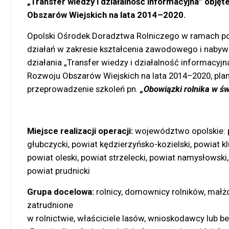
„Transfer wiedzy i działalność informacyjna” ob
Obszarów Wiejskich na lata 2014–2020.
Opolski Ośrodek Doradztwa Rolniczego w ramach pod
działań w zakresie kształcenia zawodowego i nabyw
działania „Transfer wiedzy i działalność informacy
Rozwoju Obszarów Wiejskich na lata 2014–2020, plan
przeprowadzenie szkoleń pn.
„Obowiązki rolnika w ś
Miejsce realizacji operacji:
województwo opolskie: p
głubczycki, powiat kędzierzyńsko-kozielski, powiat kl
powiat oleski, powiat strzelecki, powiat namysłowski,
powiat prudnicki
Grupa docelowa:
rolnicy, domownicy rolników, małż
zatrudnione
w rolnictwie, właściciele lasów, wnioskodawcy lub be