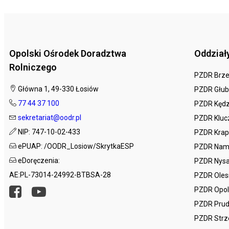
Opolski Ośrodek Doradztwa
Oddział
Rolniczego
PZDR Brz
Główna 1, 49-330 Łosiów
PZDR Głub
77 44 37 100
PZDR Kędz
sekretariat@oodr.pl
PZDR Kluc
NIP: 747-10-02-433
PZDR Krap
ePUAP: /OODR_Losiow/SkrytkaESP
PZDR Nam
eDoręczenia:
PZDR Nys
AE:PL-73014-24992-BTBSA-28
PZDR Ole
PZDR Opo
PZDR Prud
PZDR Strz