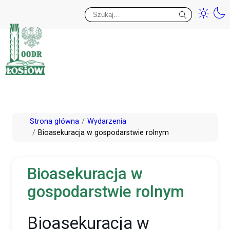
Przy
Wy
Przejdź
Strona główna
Wydarzenia
do
Bioasekuracja w gospodarstwie rolnym
treści
Bioasekuracja w
gospodarstwie rolnym
Bioasekuracja w