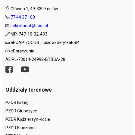
Główna 1, 49-330 Łosiów
77 44 37 100
sekretariat@oodr.pl
NIP: 747-10-02-433
ePUAP: /OODR_Losiow/SkrytkaESP
eDoręczenia:
AE:PL-73014-24992-BTBSA-28
Oddziały terenowe
PZDR Brzeg
PZDR Głubczyce
PZDR Kędzierzyn-Koźle
PZDR Kluczbork