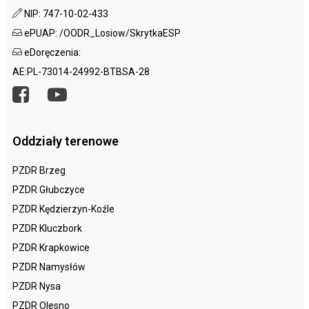
NIP: 747-10-02-433
ePUAP: /OODR_Losiow/SkrytkaESP
eDoręczenia:
AE:PL-73014-24992-BTBSA-28
Oddziały terenowe
PZDR Brzeg
PZDR Głubczyce
PZDR Kędzierzyn-Koźle
PZDR Kluczbork
PZDR Krapkowice
PZDR Namysłów
PZDR Nysa
PZDR Olesno