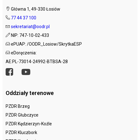
Główna 1, 49-330 Łosiów
77 44 37 100
sekretariat@oodr.pl
NIP: 747-10-02-433
ePUAP: /OODR_Losiow/SkrytkaESP
eDoręczenia:
AE:PL-73014-24992-BTBSA-28
Oddziały terenowe
PZDR Brzeg
PZDR Głubczyce
PZDR Kędzierzyn-Koźle
PZDR Kluczbork