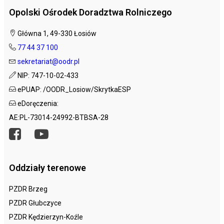
Opolski Ośrodek Doradztwa Rolniczego
Główna 1, 49-330 Łosiów
77 44 37 100
sekretariat@oodr.pl
NIP: 747-10-02-433
ePUAP: /OODR_Losiow/SkrytkaESP
eDoręczenia:
AE:PL-73014-24992-BTBSA-28
Oddziały terenowe
PZDR Brzeg
PZDR Głubczyce
PZDR Kędzierzyn-Koźle