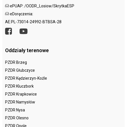
ePUAP: /OODR_Losiow/SkrytkaESP
eDoręczenia:
AE:PL-73014-24992-BTBSA-28
Oddziały terenowe
PZDR Brzeg
PZDR Głubczyce
PZDR Kędzierzyn-Koźle
PZDR Kluczbork
PZDR Krapkowice
PZDR Namysłów
PZDR Nysa
PZDR Olesno
PZDR Opole