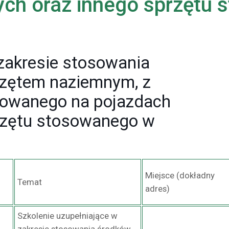
ch oraz innego sprzętu
 zakresie stosowania
rzętem naziemnym, z
towanego na pojazdach
rzętu stosowanego w
Miejsce (dokładny
Temat
adres)
Szkolenie uzupełniające w