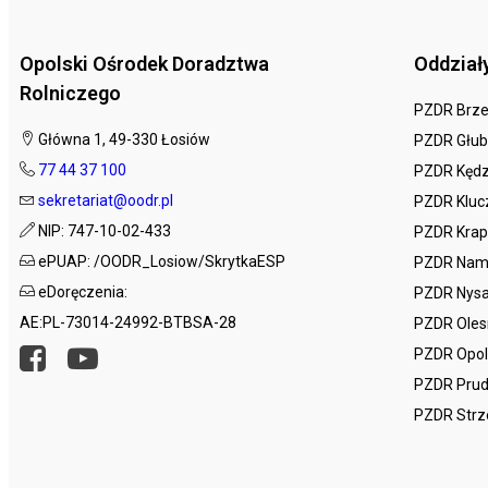
Opolski Ośrodek Doradztwa
Oddział
Rolniczego
PZDR Brz
Główna 1, 49-330 Łosiów
PZDR Głub
77 44 37 100
PZDR Kędz
sekretariat@oodr.pl
PZDR Kluc
NIP: 747-10-02-433
PZDR Krap
ePUAP: /OODR_Losiow/SkrytkaESP
PZDR Nam
eDoręczenia:
PZDR Nys
AE:PL-73014-24992-BTBSA-28
PZDR Ole
PZDR Opo
PZDR Prud
PZDR Strz