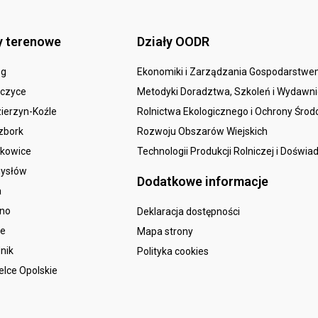
y terenowe
Działy OODR
eg
Ekonomiki i Zarządzania Gospodarstw
czyce
Metodyki Doradztwa, Szkoleń i Wydawn
ierzyn-Koźle
Rolnictwa Ekologicznego i Ochrony Śro
zbork
Rozwoju Obszarów Wiejskich
kowice
Technologii Produkcji Rolniczej i Doświa
ysłów
Dodatkowe informacje
a
sno
Deklaracja dostępności
le
Mapa strony
nik
Polityka cookies
elce Opolskie