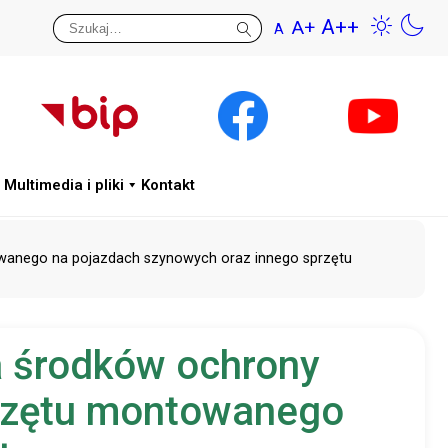
A++
A+
A
Przywr
Wys
Multimedia i pliki
Kontakt
owanego na pojazdach szynowych oraz innego sprzętu
a środków ochrony
przętu montowanego