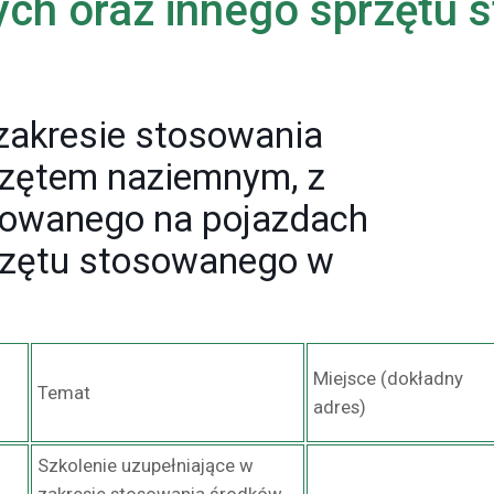
ch oraz innego sprzętu
 zakresie stosowania
rzętem naziemnym, z
towanego na pojazdach
rzętu stosowanego w
Miejsce (dokładny
Temat
adres)
Szkolenie uzupełniające w