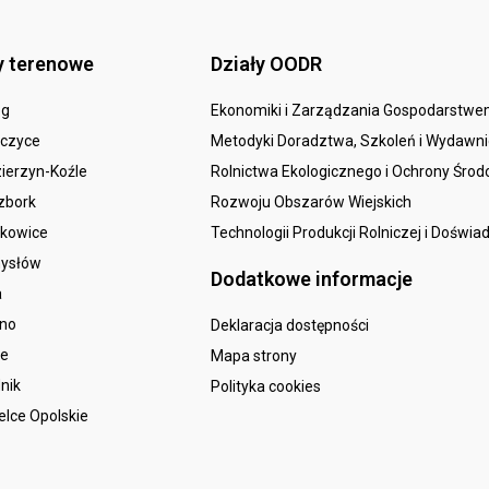
y terenowe
Działy OODR
eg
Ekonomiki i Zarządzania Gospodarstw
czyce
Metodyki Doradztwa, Szkoleń i Wydawn
ierzyn-Koźle
Rolnictwa Ekologicznego i Ochrony Śro
zbork
Rozwoju Obszarów Wiejskich
kowice
Technologii Produkcji Rolniczej i Doświa
ysłów
Dodatkowe informacje
a
sno
Deklaracja dostępności
le
Mapa strony
nik
Polityka cookies
elce Opolskie