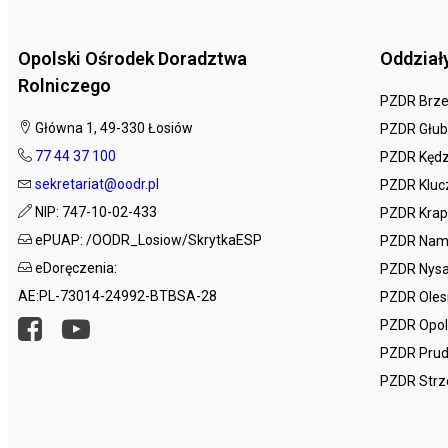
Opolski Ośrodek Doradztwa
Oddział
Rolniczego
PZDR Brz
Główna 1, 49-330 Łosiów
PZDR Głub
77 44 37 100
PZDR Kędz
sekretariat@oodr.pl
PZDR Kluc
NIP: 747-10-02-433
PZDR Krap
ePUAP: /OODR_Losiow/SkrytkaESP
PZDR Nam
eDoręczenia:
PZDR Nys
AE:PL-73014-24992-BTBSA-28
PZDR Ole
PZDR Opo
PZDR Prud
PZDR Strz