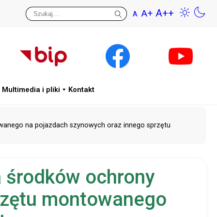
A++
A+
A
Przywr
Wys
Multimedia i pliki
Kontakt
owanego na pojazdach szynowych oraz innego sprzętu
a środków ochrony
przętu montowanego