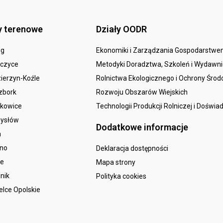
y terenowe
Działy OODR
eg
Ekonomiki i Zarządzania Gospodarstw
czyce
Metodyki Doradztwa, Szkoleń i Wydawn
ierzyn-Koźle
Rolnictwa Ekologicznego i Ochrony Śro
zbork
Rozwoju Obszarów Wiejskich
kowice
Technologii Produkcji Rolniczej i Doświa
ysłów
Dodatkowe informacje
a
sno
Deklaracja dostępności
le
Mapa strony
nik
Polityka cookies
elce Opolskie