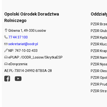
Opolski Ośrodek Doradztwa
Oddział
Rolniczego
PZDR Brz
Główna 1, 49-330 Łosiów
PZDR Głub
77 44 37 100
PZDR Kędz
sekretariat@oodr.pl
PZDR Kluc
NIP: 747-10-02-433
PZDR Krap
ePUAP: /OODR_Losiow/SkrytkaESP
PZDR Nam
eDoręczenia:
PZDR Nys
AE:PL-73014-24992-BTBSA-28
PZDR Ole
PZDR Opo
PZDR Prud
PZDR Strz