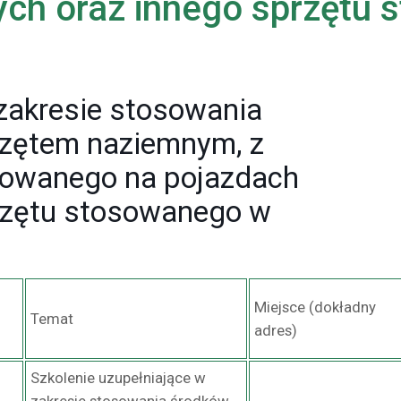
ch oraz innego sprzętu
 zakresie stosowania
rzętem naziemnym, z
towanego na pojazdach
rzętu stosowanego w
Miejsce (dokładny
Temat
adres)
Szkolenie uzupełniające w