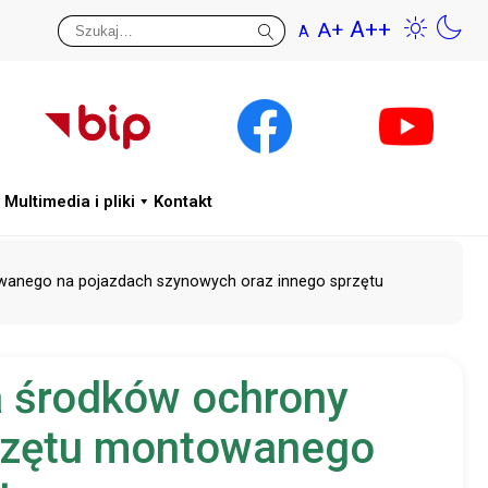
A++
A+
A
Przywr
Wys
Multimedia i pliki
Kontakt
owanego na pojazdach szynowych oraz innego sprzętu
a środków ochrony
przętu montowanego