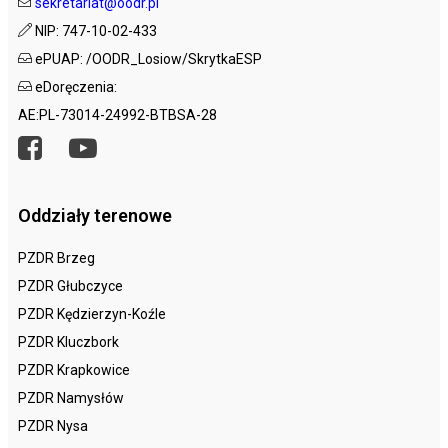
sekretariat@oodr.pl
NIP: 747-10-02-433
ePUAP: /OODR_Losiow/SkrytkaESP
eDoręczenia:
AE:PL-73014-24992-BTBSA-28
Oddziały terenowe
PZDR Brzeg
PZDR Głubczyce
PZDR Kędzierzyn-Koźle
PZDR Kluczbork
PZDR Krapkowice
PZDR Namysłów
PZDR Nysa