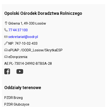
Opolski Ośrodek Doradztwa Rolniczego
Główna 1, 49-330 Łosiów
77 44 37 100
sekretariat@oodr.pl
NIP: 747-10-02-433
ePUAP: /OODR_Losiow/SkrytkaESP
eDoręczenia:
AE:PL-73014-24992-BTBSA-28
Oddziały terenowe
PZDR Brzeg
PZDR Głubczyce