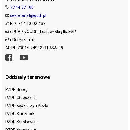
77 44 37 100
sekretariat@oodr.pl
NIP: 747-10-02-433
ePUAP: /OODR_Losiow/SkrytkaESP
eDoręczenia:
AE:PL-73014-24992-BTBSA-28
Oddziały terenowe
PZDR Brzeg
PZDR Głubczyce
PZDR Kędzierzyn-Koźle
PZDR Kluczbork
PZDR Krapkowice
PZDR Namysłów