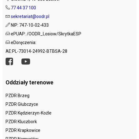
77 44 37 100
sekretariat@oodr.pl
NIP: 747-10-02-433
ePUAP: /OODR_Losiow/SkrytkaESP
eDoręczenia:
AE:PL-73014-24992-BTBSA-28
Oddziały terenowe
PZDR Brzeg
PZDR Głubczyce
PZDR Kędzierzyn-Koźle
PZDR Kluczbork
PZDR Krapkowice
PZDR Namysłów