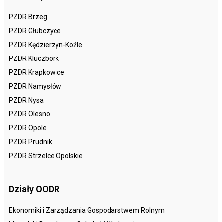
PZDR Brzeg
PZDR Głubczyce
PZDR Kędzierzyn-Koźle
PZDR Kluczbork
PZDR Krapkowice
PZDR Namysłów
PZDR Nysa
PZDR Olesno
PZDR Opole
PZDR Prudnik
PZDR Strzelce Opolskie
Działy OODR
Ekonomiki i Zarządzania Gospodarstwem Rolnym