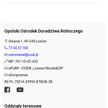
Opolski Ośrodek Doradztwa Rolniczego
Główna 1, 49-330 Łosiów
77 44 37 100
sekretariat@oodr.pl
NIP: 747-10-02-433
ePUAP: /OODR_Losiow/SkrytkaESP
eDoręczenia:
AE:PL-73014-24992-BTBSA-28
Oddziały terenowe