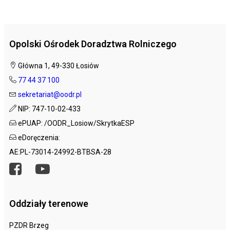
Opolski Ośrodek Doradztwa Rolniczego
Główna 1, 49-330 Łosiów
77 44 37 100
sekretariat@oodr.pl
NIP: 747-10-02-433
ePUAP: /OODR_Losiow/SkrytkaESP
eDoręczenia:
AE:PL-73014-24992-BTBSA-28
Oddziały terenowe
PZDR Brzeg