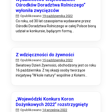
kulinarnego oraz różnorodności przyrodniczej
Ośrodków Doradztwa Rolniczego”
obszarów wiejskich; Kreowanie wizerunku
wyłoniła zwycięzców
obszarów wiejskich…
19 października 2022
Opublikowano:
Co roku, od 30 lat czasopisma wydawane przez
Ośrodki Doradztwa Rolniczego w całej Polsce biorą
udział w konkursie, będącym formą
współzawodnictwa pomiędzy redakcjami tych
czasopism. Dnia 12 października 2022 r. odbyła się
konferencja pn.: „Współpraca Producentów
Rolnych sposobem na rozwój Rolnictwa i
Z wdzięczności do żywności
Obszarów Wiejskich” pod patronatem honorowym
15 października 2022
Opublikowano:
Wiceprezesa Rady Ministrów, Ministra Rolnictwa i
Światowy Dzień Żywności, obchodzony jest co roku
Rozwoju Wsi…
16 października. Z tej okazji osoby tworzące
inicjatywę “W kole natury” wspólnie z Kołami
Gospodyń Wiejskich chcą docenić i celebrować
pracę ludzi, ziemię i zwierzęta, dzięki którym
żywność pojawia się na naszych stołach. Żywność
jest podstawowym, niezbędnym do życia dobrem.
„Wojewódzki Konkurs Koron
Opracowane przez wieki przepisy są elementem
Dożynkowych 2022” rozstrzygnięty
naszej tradycji…
14 września 2022
Opublikowano: