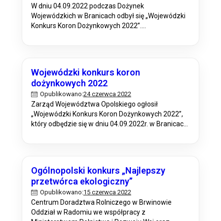
W dniu 04.09.2022 podczas Dożynek
Wojewódzkich w Branicach odbył się „Wojewódzki
Konkurs Koron Dożynkowych 2022”.
Organizatorem Konkursu był Zarząd
Województwa Opolskiego, koordynatorem –
Departament Rozwoju Obszarów Wiejskich Urzędu
Marszałkowskiego Województwa Opolskiego,
Wojewódzki konkurs koron
partnerem – Opolski Ośrodek Doradztwa
dożynkowych 2022
Rolniczego, który odpowiedzialny był za obsługę
24 czerwca 2022
Opublikowano:
punktu informacyjnego oraz rejestrację delegacji z
Zarząd Województwa Opolskiego ogłosił
koronami dożynkowymi. Korony oceniane były
„Wojewódzki Konkurs Koron Dożynkowych 2022”,
przez Komisję…
który odbędzie się w dniu 04.09.2022r. w Branicach
podczas Dożynek Wojewódzkich. Celem Konkursu
jest upowszechnienie, kultywowanie i
dokumentowanie tradycji regionalnej plastyki
obrzędowej związanej z okresem żniw,
Ogólnopolski konkurs „Najlepszy
identyfikacja i promocja przedsięwzięć kulturalnych
przetwórca ekologiczny”
pielęgnujących tradycje województwa opolskiego,
15 czerwca 2022
Opublikowano:
prezentacja bogactwa plonów wkomponowanych
Centrum Doradztwa Rolniczego w Brwinowie
w koronę dożynkową/pracę plastyczną, promocja
Oddział w Radomiu we współpracy z
dorobku kulturowego…