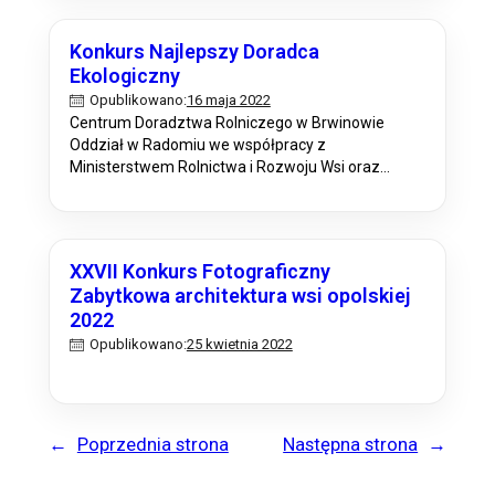
ekologicznego, wdrażanie najlepszych rozwiązań
w gospodarstwach rolnych oraz
Konkurs Najlepszy Doradca
rozpowszechnianie wiedzy z zakresu rolnictwa
Ekologiczny
ekologicznego. Organizatorem Konkursu jest
16 maja 2022
Opublikowano:
Centrum Doradztwa Rolniczego w Brwinowie,
Centrum Doradztwa Rolniczego w Brwinowie
Oddział w Radomiu przy współpracy z
Oddział w Radomiu we współpracy z
Ministerstwem…
Ministerstwem Rolnictwa i Rozwoju Wsi oraz
Wojewódzkimi Ośrodkami Doradztwa Rolniczego
zapraszają do udziału w OGÓLNOPOLSKIM
KONKURSIE “NAJLEPSZY DORADCA
EKOLOGICZNY” Głównym celem konkursu jest
XXVII Konkurs Fotograficzny
popularyzacja i promowanie najlepszych osiągnięć
Zabytkowa architektura wsi opolskiej
doradców w zakresie rolnictwa ekologicznego.
2022
Konkurs skierowany jest do doradców wpisanych
na listę doradców rolniczych lub…
25 kwietnia 2022
Opublikowano:
←
Poprzednia strona
Następna strona
→