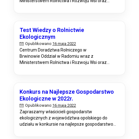
Ministerstwem Rolnictwa i Rozwoju Wsi oraz
Wojewódzkimi Ośrodkami Doradztwa Rolniczego
zapraszają do udziału w OGÓLNOPOLSKIM
KONKURSIE „NAJLEPSZY PRZETWÓRCA
EKOLOGICZNY”. W celu dokonania zgłoszenia
Test Wiedzy o Rolnictwie
przetwórni ekologicznej do konkursu „Najlepszy
Ekologicznym
Przetwórca Ekologiczny” w 2022 r., należy pobrać
16 maja 2022
Opublikowano:
na dysk formularz zgłoszeniowy (dokument do
Centrum Doradztwa Rolniczego w
pobrania zamieszczono poniżej).…
Brwinowie Oddział w Radomiu wraz z
Ministerstwem Rolnictwa i Rozwoju Wsi oraz
Krajowym Centrum Edukacji Rolniczej zaprasza
uczniów ponadpodstawowych szkół rolniczych do
udziału w II edycji konkursu pn.: „Test Wiedzy o
Rolnictwie Ekologicznym”. Konkurs realizowany
Konkurs na Najlepsze Gospodarstwo
jest w ramach Planu Działania Krajowej Sieci
Ekologiczne w 2022r.
Obszarów Wiejskich. Celem konkursu jest: –
16 maja 2022
Opublikowano:
zwiększenie poziomu wiedzy uczniów szkół…
Zapraszamy właścicieli gospodarstw
ekologicznych z województwa opolskiego do
udziału w konkursie na najlepsze gospodarstwo
ekologiczne. Konkurs ten ma na celu, szerzenie
dobrych praktyk w zakresie rolnictwa