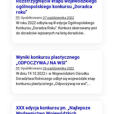
Rozstrzygnięcie etapu wojewódzkiego
do nowych zadań, w tym zapewnienia efektywnej
ogólnopolskiego konkursu „Doradca
interoperacyjności, integracji i kompatybilność
roku”
elementów komputerowej bazy danych z innymi
systemami informatycznymi, w tym…
27 października 2022
Opublikowano:
W roku 2022 odbyła się III edycja Ogólnopolskiego
Konkursu „Doradca Roku”. Konkurs skierowany jest
do doradców wpisanych na listę doradców
rolniczych lub doradców rolnośrodowiskowych,
prowadzoną przez Centrum Doradztwa
Rolniczego w Brwinowie. Organizatorem Konkursu
jest Centrum Doradztwa Rolniczego w Brwinowie
Wyniki konkursu plastycznego
we współpracy z Ministerstwem Rolnictwa i
„ODPOCZYWAJ NA WSI”
Rozwoju Wsi. Realizatorem i wykonawcą jest
26 października 2022
Opublikowano:
Centrum Doradztwa Rolniczego w…
W dniu 19.10.2022 r. w Wojewódzkim Ośrodku
Doradztwa Rolniczego odbył się wojewódzki etap
konkursu plastycznego „Odpoczywaj na wsi”,
którego organizatorem jest Ministerstwo
Rolnictwa i Rozwoju Wsi. Celem konkursu było:
Promowanie wśród uczniów wypoczynku na
polskiej wsi, w szczególności z uwzględnieniem
XXX edycja konkursu pn. „Najlepsze
walorów naturalnych, dziedzictwa kulturowego i
Wydawnictwo Wojewódzkich