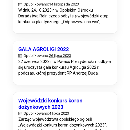
14 listopada 2023
Opublikowano:
W dniu 24.10.2023 r. w Opolskim Ośrodku
Doradztwa Rolniczego odbył się wojewódzki etap
konkursu plastycznego „Odpoczywaj na wsi”,
którego organizatorem jest Ministerstwo
Rolnictwa i Rozwoju Wsi. Celem konkursu było:
Promowanie wśród uczniów wypoczynku na
polskiej wsi, w szczególności z uwzględnieniem
GALA AGROLIGI 2022
walorów naturalnych, dziedzictwa kulturowego i
26 lipca 2023
Opublikowano:
kulinarnego oraz różnorodności przyrodniczej
22 czerwca 2023 r. w Pałacu Prezydenckim odbyła
obszarów wiejskich; Kreowanie wizerunku
się uroczysta gala konkursu AgroLiga 2022 r.
obszarów wiejskich…
podczas, której prezydent RP Andrzej Duda
nagrodził laureatów konkursu. Laureatami
konkursu AgroLiga 2022 r. na szczeblu krajowym z
województwa opolskiego w kategorii ROLNICY
zostało gospodarstwo Państwa Urszuli i Arnolda
Wojewódzki konkurs koron
Goetz ze Strzeleczek w powiecie krapkowickim, a
dożynkowych 2023
w kategorii FIRMY przedsiębiorstwo…
4 lipca 2023
Opublikowano:
Zarząd województwa opolskiego ogłosił
„Wojewódzki konkurs koron dożynkowych 2023”.